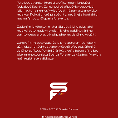
Toto jsou stránky, které si tvoří samotní fanoušci
fotbalové Sparty. Za jednotlivé příspěvky odpovídá
jejich autor a nemusí vyjadřovat názory a stanovisko
redakce. Pokud chceš přispět i ty, neváhej a kontaktuj
nás na fanousci@spartaforever.cz.
Zasláním jakéhokoli materiálu dává jeho odesílatel
redakci automaticky svolení k jeho publikování na
tomto webu a právo k případnému dalšímu využití.
Zároveň tím potvrzuje, že je jeho autorem. Jakékoliv
užití obsahu těchto stránek včetně převzetí, šíření či
dalšího zpřístupňování článků, videí a fotografií je bez
písemného souhlasu Sparta Forever zakázáno.
Pravidla
naší registrace a diskuze
.
2004 - 2026 © Sparta Forever
(fanousci@spartaforever.cz)