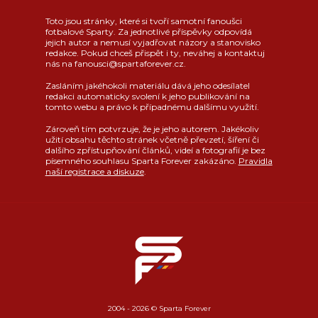
Toto jsou stránky, které si tvoří samotní fanoušci
fotbalové Sparty. Za jednotlivé příspěvky odpovídá
jejich autor a nemusí vyjadřovat názory a stanovisko
redakce. Pokud chceš přispět i ty, neváhej a kontaktuj
nás na fanousci@spartaforever.cz.
Zasláním jakéhokoli materiálu dává jeho odesílatel
redakci automaticky svolení k jeho publikování na
tomto webu a právo k případnému dalšímu využití.
Zároveň tím potvrzuje, že je jeho autorem. Jakékoliv
užití obsahu těchto stránek včetně převzetí, šíření či
dalšího zpřístupňování článků, videí a fotografií je bez
písemného souhlasu Sparta Forever zakázáno.
Pravidla
naší registrace a diskuze
.
2004 - 2026 © Sparta Forever