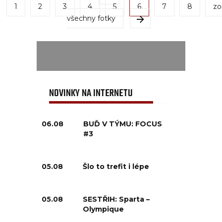
1
2
3
4
5
6
7
8
zo
všechny fotky
NOVINKY NA INTERNETU
06.08
BUĎ V TÝMU: FOCUS
#3
05.08
Šlo to trefit i lépe
05.08
SESTŘIH: Sparta –
Olympique