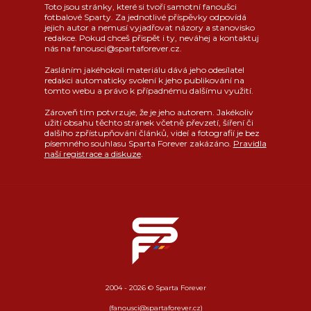
Toto jsou stránky, které si tvoří samotní fanoušci
fotbalové Sparty. Za jednotlivé příspěvky odpovídá
jejich autor a nemusí vyjadřovat názory a stanovisko
redakce. Pokud chceš přispět i ty, neváhej a kontaktuj
nás na fanousci@spartaforever.cz.
Zasláním jakéhokoli materiálu dává jeho odesílatel
redakci automaticky svolení k jeho publikování na
tomto webu a právo k případnému dalšímu využití.
Zároveň tím potvrzuje, že je jeho autorem. Jakékoliv
užití obsahu těchto stránek včetně převzetí, šíření či
dalšího zpřístupňování článků, videí a fotografií je bez
písemného souhlasu Sparta Forever zakázáno.
Pravidla
naší registrace a diskuze
.
2004 - 2026 © Sparta Forever
(fanousci@spartaforever.cz)