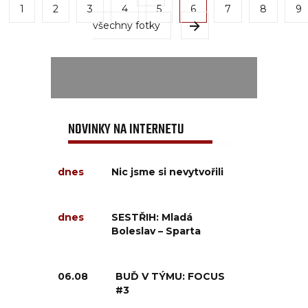
1
2
3
4
5
6
7
8
9
všechny fotky
NOVINKY NA INTERNETU
dnes
Nic jsme si nevytvořili
dnes
SESTŘIH: Mladá
Boleslav – Sparta
06.08
BUĎ V TÝMU: FOCUS
#3