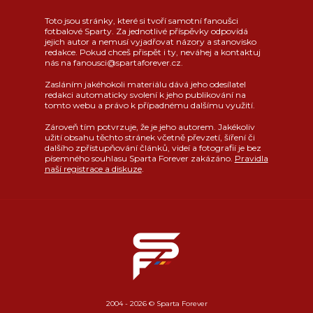
Toto jsou stránky, které si tvoří samotní fanoušci
fotbalové Sparty. Za jednotlivé příspěvky odpovídá
jejich autor a nemusí vyjadřovat názory a stanovisko
redakce. Pokud chceš přispět i ty, neváhej a kontaktuj
nás na fanousci@spartaforever.cz.
Zasláním jakéhokoli materiálu dává jeho odesílatel
redakci automaticky svolení k jeho publikování na
tomto webu a právo k případnému dalšímu využití.
Zároveň tím potvrzuje, že je jeho autorem. Jakékoliv
užití obsahu těchto stránek včetně převzetí, šíření či
dalšího zpřístupňování článků, videí a fotografií je bez
písemného souhlasu Sparta Forever zakázáno.
Pravidla
naší registrace a diskuze
.
2004 - 2026 © Sparta Forever