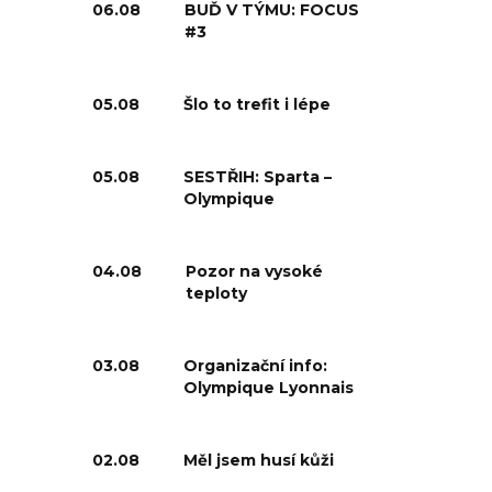
06.08
BUĎ V TÝMU: FOCUS
#3
05.08
Šlo to trefit i lépe
05.08
SESTŘIH: Sparta –
Olympique
04.08
Pozor na vysoké
teploty
03.08
Organizační info:
Olympique Lyonnais
02.08
Měl jsem husí kůži