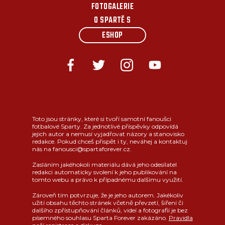
FOTOGALERIE
O SPARTĚ S
ESHOP
Toto jsou stránky, které si tvoří samotní fanoušci
fotbalové Sparty. Za jednotlivé příspěvky odpovídá
jejich autor a nemusí vyjadřovat názory a stanovisko
redakce. Pokud chceš přispět i ty, neváhej a kontaktuj
nás na fanousci@spartaforever.cz.
Zasláním jakéhokoli materiálu dává jeho odesílatel
redakci automaticky svolení k jeho publikování na
tomto webu a právo k případnému dalšímu využití.
Zároveň tím potvrzuje, že je jeho autorem. Jakékoliv
užití obsahu těchto stránek včetně převzetí, šíření či
dalšího zpřístupňování článků, videí a fotografií je bez
písemného souhlasu Sparta Forever zakázáno.
Pravidla