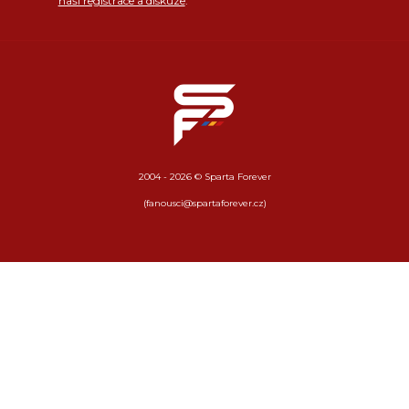
naší registrace a diskuze
.
2004 - 2026 © Sparta Forever
(fanousci@spartaforever.cz)