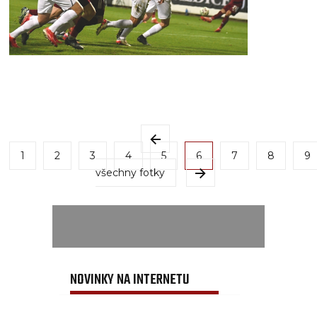
1
2
3
4
5
6
7
8
9
všechny fotky
NOVINKY NA INTERNETU