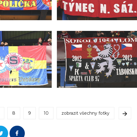
8
9
10
zobrazit všechny fotky