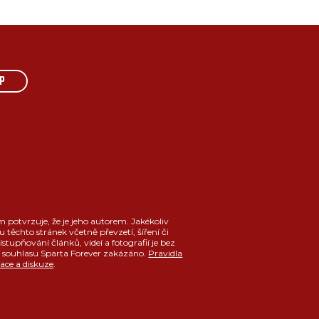
P
m potvrzuje, že je jeho autorem. Jakékoliv
u těchto stránek včetně převzetí, šíření či
ístupňování článků, videí a fotografií je bez
souhlasu Sparta Forever zakázáno.
Pravidla
race a diskuze
.