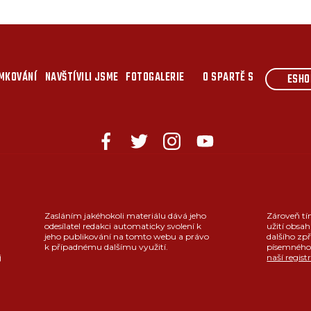
MKOVÁNÍ
NAVŠTÍVILI JSME
FOTOGALERIE
O SPARTĚ S
ESHO
Zasláním jakéhokoli materiálu dává jeho
Zároveň tí
odesílatel redakci automaticky svolení k
užití obsah
jeho publikování na tomto webu a právo
dalšího zpř
k případnému dalšímu využití.
písemného 
j
naší regist