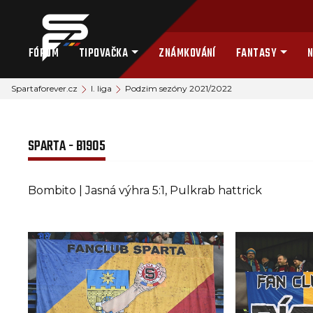
FÓRUM
TIPOVAČKA
ZNÁMKOVÁNÍ
FANTASY
N
Spartaforever.cz
I. liga
Podzim sezóny 2021/2022
SPARTA - B1905
Bombito | Jasná výhra 5:1, Pulkrab hattrick