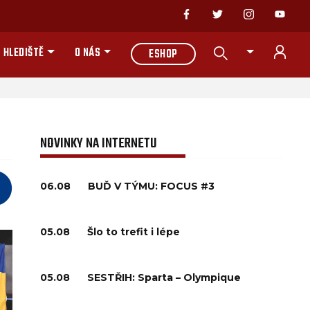
 HLEDIŠTĚ
O NÁS
ESHOP
NOVINKY NA INTERNETU
06.08
BUĎ V TÝMU: FOCUS #3
05.08
Šlo to trefit i lépe
05.08
SESTŘIH: Sparta – Olympique