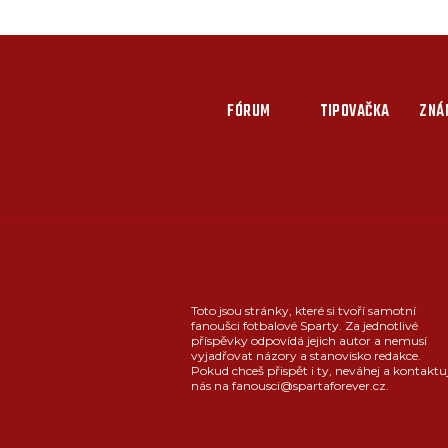
FÓRUM
TIPOVAČKA
ZNÁ
Toto jsou stránky, které si tvoří samotní
fanoušci fotbalové Sparty. Za jednotlivé
příspěvky odpovídá jejich autor a nemusí
vyjadřovat názory a stanovisko redakce.
Pokud chceš přispět i ty, neváhej a kontaktu
nás na fanousci@spartaforever.cz.