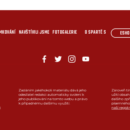
MKOVÁNÍ
NAVŠTÍVILI JSME
FOTOGALERIE
O SPARTĚ S
ESHO
Zasláním jakéhokoli materiálu dává jeho
Zároveň tí
odesílatel redakci automaticky svolení k
užití obsah
jeho publikování na tomto webu a právo
dalšího zpř
k případnému dalšímu využití.
písemného 
j
naší regist