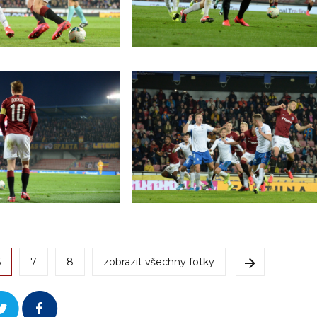
6
7
8
zobrazit všechny fotky