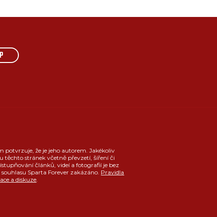
P
m potvrzuje, že je jeho autorem. Jakékoliv
u těchto stránek včetně převzetí, šíření či
ístupňování článků, videí a fotografií je bez
souhlasu Sparta Forever zakázáno.
Pravidla
race a diskuze
.