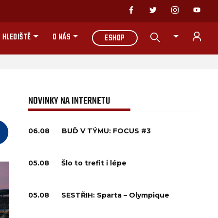
 HLEDIŠTĚ
O NÁS
ESHOP
NOVINKY NA INTERNETU
06.08
BUĎ V TÝMU: FOCUS #3
05.08
Šlo to trefit i lépe
05.08
SESTŘIH: Sparta – Olympique