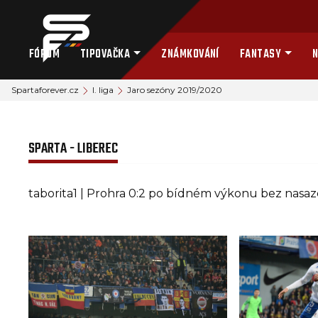
FÓRUM
TIPOVAČKA
ZNÁMKOVÁNÍ
FANTASY
N
Spartaforever.cz
I. liga
Jaro sezóny 2019/2020
SPARTA - LIBEREC
taborita1 | Prohra 0:2 po bídném výkonu bez nasaz