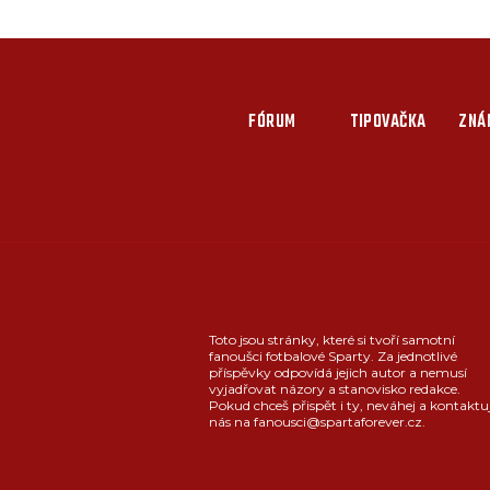
FÓRUM
TIPOVAČKA
ZNÁ
Toto jsou stránky, které si tvoří samotní
fanoušci fotbalové Sparty. Za jednotlivé
příspěvky odpovídá jejich autor a nemusí
vyjadřovat názory a stanovisko redakce.
Pokud chceš přispět i ty, neváhej a kontaktu
nás na fanousci@spartaforever.cz.