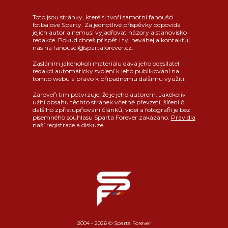
Toto jsou stránky, které si tvoří samotní fanoušci
fotbalové Sparty. Za jednotlivé příspěvky odpovídá
jejich autor a nemusí vyjadřovat názory a stanovisko
redakce. Pokud chceš přispět i ty, neváhej a kontaktuj
nás na fanousci@spartaforever.cz.
Zasláním jakéhokoli materiálu dává jeho odesílatel
redakci automaticky svolení k jeho publikování na
tomto webu a právo k případnému dalšímu využití.
Zároveň tím potvrzuje, že je jeho autorem. Jakékoliv
užití obsahu těchto stránek včetně převzetí, šíření či
dalšího zpřístupňování článků, videí a fotografií je bez
písemného souhlasu Sparta Forever zakázáno.
Pravidla
naší registrace a diskuze
.
2004 - 2026 © Sparta Forever