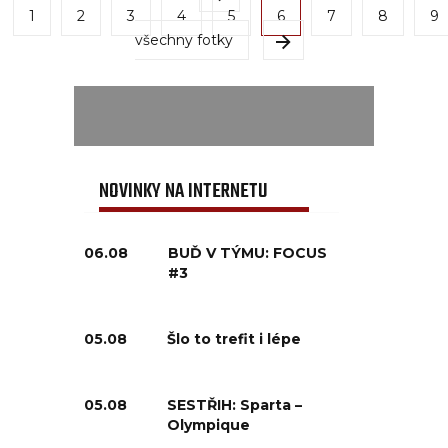
1
2
3
4
5
6
7
8
9
všechny fotky
NOVINKY NA INTERNETU
06.08
BUĎ V TÝMU: FOCUS
#3
05.08
Šlo to trefit i lépe
05.08
SESTŘIH: Sparta –
Olympique