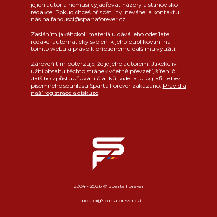
jejich autor a nemusí vyjadřovat názory a stanovisko
redakce. Pokud chceš přispět i ty, neváhej a kontaktuj
nás na fanousci@spartaforever.cz.
Zasláním jakéhokoli materiálu dává jeho odesílatel
redakci automaticky svolení k jeho publikování na
tomto webu a právo k případnému dalšímu využití.
Zároveň tím potvrzuje, že je jeho autorem. Jakékoliv
užití obsahu těchto stránek včetně převzetí, šíření či
dalšího zpřístupňování článků, videí a fotografií je bez
písemného souhlasu Sparta Forever zakázáno.
Pravidla
naší registrace a diskuze
.
2004 - 2026 © Sparta Forever
(fanousci@spartaforever.cz)