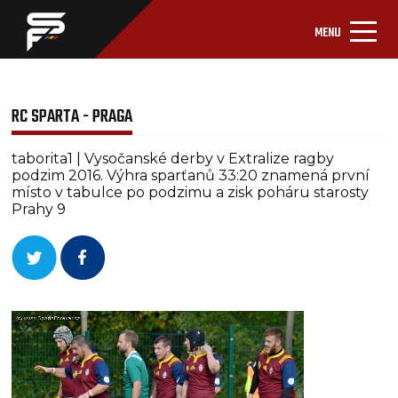
MENU
RC SPARTA - PRAGA
taborita1 | Vysočanské derby v Extralize ragby
podzim 2016. Výhra sparťanů 33:20 znamená první
místo v tabulce po podzimu a zisk poháru starosty
Prahy 9