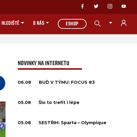
 HLEDIŠTĚ
O NÁS
ESHOP
NOVINKY NA INTERNETU
06.08
BUĎ V TÝMU: FOCUS #3
05.08
Šlo to trefit i lépe
05.08
SESTŘIH: Sparta – Olympique