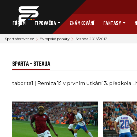
FÓRUM
TIPOVAČKA
ZNÁMKOVÁNÍ
FANTASY
N
Spartaforever.cz
Evropské poháry
Sezóna 2016/2017
SPARTA - STEAUA
taborita1 | Remíza 1:1 v prvním utkání 3. předkol