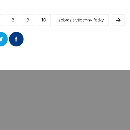
8
9
10
zobrazit všechny fotky