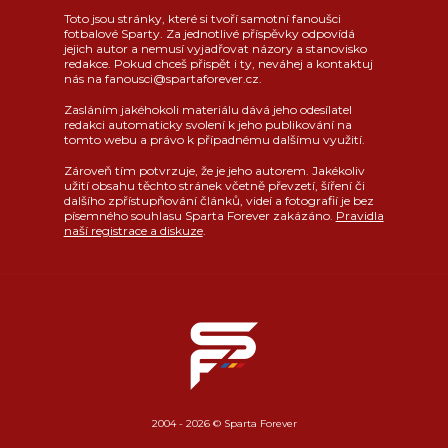
Toto jsou stránky, které si tvoří samotní fanoušci
fotbalové Sparty. Za jednotlivé příspěvky odpovídá
jejich autor a nemusí vyjadřovat názory a stanovisko
redakce. Pokud chceš přispět i ty, neváhej a kontaktuj
nás na fanousci@spartaforever.cz.
Zasláním jakéhokoli materiálu dává jeho odesílatel
redakci automaticky svolení k jeho publikování na
tomto webu a právo k případnému dalšímu využití.
Zároveň tím potvrzuje, že je jeho autorem. Jakékoliv
užití obsahu těchto stránek včetně převzetí, šíření či
dalšího zpřístupňování článků, videí a fotografií je bez
písemného souhlasu Sparta Forever zakázáno.
Pravidla
naší registrace a diskuze
.
2004 - 2026 © Sparta Forever