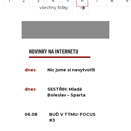
1
2
3
4
5
6
7
8
9
všechny fotky
NOVINKY NA INTERNETU
dnes
Nic jsme si nevytvořili
dnes
SESTŘIH: Mladá
Boleslav – Sparta
06.08
BUĎ V TÝMU: FOCUS
#3