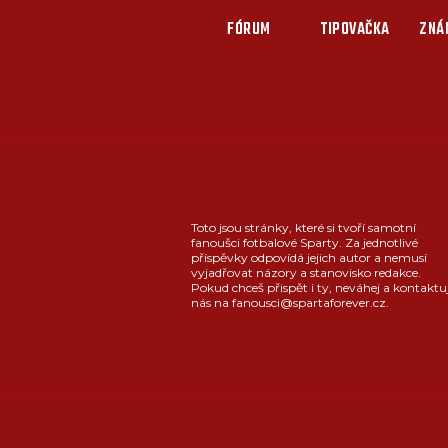
FÓRUM
TIPOVAČKA
ZNÁ
Toto jsou stránky, které si tvoří samotní
fanoušci fotbalové Sparty. Za jednotlivé
příspěvky odpovídá jejich autor a nemusí
vyjadřovat názory a stanovisko redakce.
Pokud chceš přispět i ty, neváhej a kontaktu
nás na fanousci@spartaforever.cz.