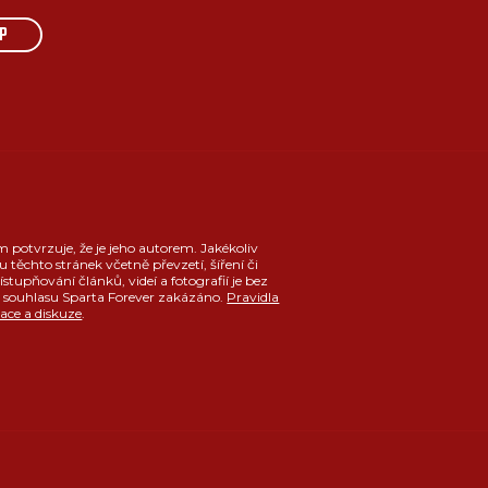
P
m potvrzuje, že je jeho autorem. Jakékoliv
u těchto stránek včetně převzetí, šíření či
ístupňování článků, videí a fotografií je bez
souhlasu Sparta Forever zakázáno.
Pravidla
race a diskuze
.