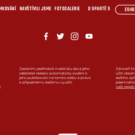
MKOVÁNÍ
NAVŠTÍVILI JSME
FOTOGALERIE
O SPARTĚ S
ESHO
Zasláním jakéhokoli materiálu dává jeho
Zároveň tí
odesílatel redakci automaticky svolení k
užití obsah
jeho publikování na tomto webu a právo
dalšího zpř
k případnému dalšímu využití.
písemného 
j
naší regist