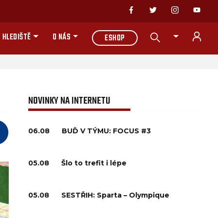
 HLEDIŠTĚ
O NÁS
ESHOP
NOVINKY NA INTERNETU
06.08
BUĎ V TÝMU: FOCUS #3
05.08
Šlo to trefit i lépe
05.08
SESTŘIH: Sparta – Olympique