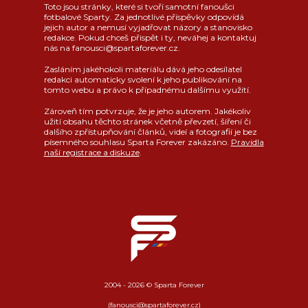
Toto jsou stránky, které si tvoří samotní fanoušci
fotbalové Sparty. Za jednotlivé příspěvky odpovídá
jejich autor a nemusí vyjadřovat názory a stanovisko
redakce. Pokud chceš přispět i ty, neváhej a kontaktuj
nás na fanousci@spartaforever.cz.
Zasláním jakéhokoli materiálu dává jeho odesílatel
redakci automaticky svolení k jeho publikování na
tomto webu a právo k případnému dalšímu využití.
Zároveň tím potvrzuje, že je jeho autorem. Jakékoliv
užití obsahu těchto stránek včetně převzetí, šíření či
dalšího zpřístupňování článků, videí a fotografií je bez
písemného souhlasu Sparta Forever zakázáno.
Pravidla
naší registrace a diskuze
.
2004 - 2026 © Sparta Forever
(fanousci@spartaforever.cz)