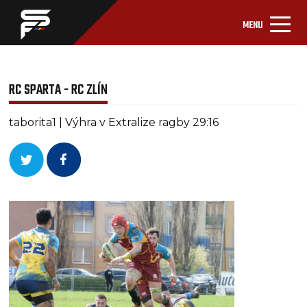
MENU
RC SPARTA - RC ZLÍN
taborita1 | Výhra v Extralize ragby 29:16