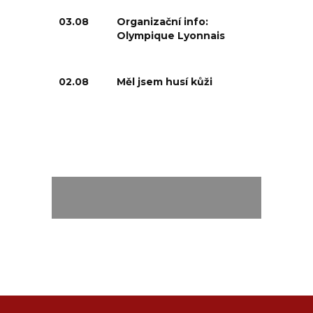
03.08
Organizační info:
Olympique Lyonnais
02.08
Měl jsem husí kůži