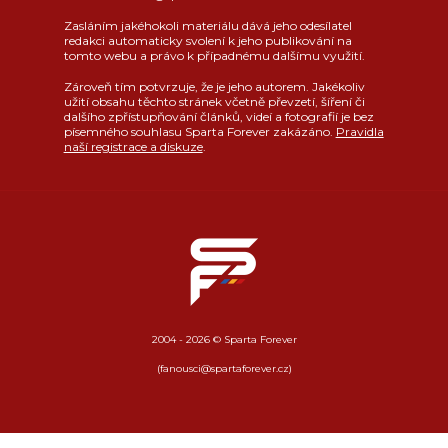
Zasláním jakéhokoli materiálu dává jeho odesílatel
redakci automaticky svolení k jeho publikování na
tomto webu a právo k případnému dalšímu využití.
Zároveň tím potvrzuje, že je jeho autorem. Jakékoliv
užití obsahu těchto stránek včetně převzetí, šíření či
dalšího zpřístupňování článků, videí a fotografií je bez
písemného souhlasu Sparta Forever zakázáno.
Pravidla
naší registrace a diskuze
.
2004 - 2026 © Sparta Forever
(fanousci@spartaforever.cz)