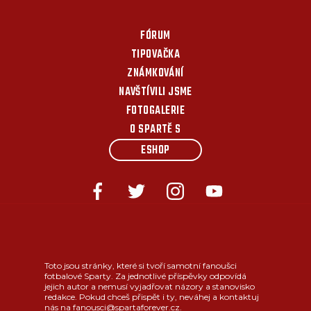
FÓRUM
TIPOVAČKA
ZNÁMKOVÁNÍ
NAVŠTÍVILI JSME
FOTOGALERIE
O SPARTĚ S
ESHOP
Toto jsou stránky, které si tvoří samotní fanoušci
fotbalové Sparty. Za jednotlivé příspěvky odpovídá
jejich autor a nemusí vyjadřovat názory a stanovisko
redakce. Pokud chceš přispět i ty, neváhej a kontaktuj
nás na fanousci@spartaforever.cz.