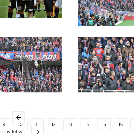
9
10
11
12
13
14
15
16
chny fotky