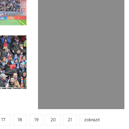
17
18
19
20
21
zobrazit