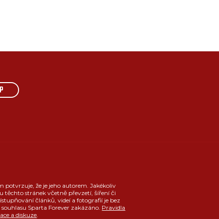
P
m potvrzuje, že je jeho autorem. Jakékoliv
u těchto stránek včetně převzetí, šíření či
ístupňování článků, videí a fotografií je bez
souhlasu Sparta Forever zakázáno.
Pravidla
race a diskuze
.