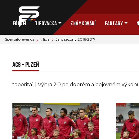
FÓRUM
TIPOVAČKA
ZNÁMKOVÁNÍ
FANTASY
N
Spartaforever.cz
I. liga
Jaro sezony 2016/2017
ACS - PLZEŇ
taborita1 | Výhra 2:0 po dobrém a bojovném výkonu