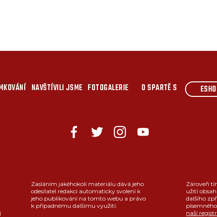
MKOVÁNÍ
NAVŠTÍVILI JSME
FOTOGALERIE
O SPARTĚ S
ESHO
Zasláním jakéhokoli materiálu dává jeho
Zároveň tí
odesílatel redakci automaticky svolení k
užití obsah
jeho publikování na tomto webu a právo
dalšího zpř
k případnému dalšímu využití.
písemného 
j
naší regist