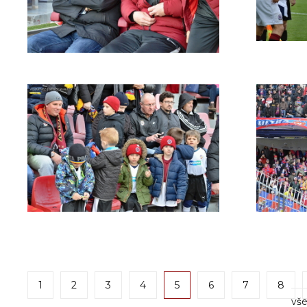
1
2
3
4
5
6
7
8
vše