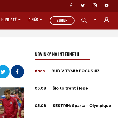
 HLEDIŠTĚ
O NÁS
ESHOP
NOVINKY NA INTERNETU
dnes
BUĎ V TÝMU: FOCUS #3
05.08
Šlo to trefit i lépe
05.08
SESTŘIH: Sparta – Olympique