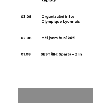
teploty
03.08
Organizační info:
Olympique Lyonnais
02.08
Měl jsem husí kůži
01.08
SESTŘIH: Sparta – Zlín