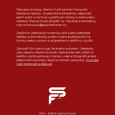
Toto jsou stránky, které si tvoří samotní fanoušci
fotbalové Sparty. Za jednotlivé příspěvky odpovídá
jejich autor a nemusí vyjadřovat názory a stanovisko
redakce. Pokud chceš přispět i ty, neváhej a kontaktuj
nás na fanousci@spartaforever.cz.
Zasláním jakéhokoli materiálu dává jeho odesílatel
redakci automaticky svolení k jeho publikování na
tomto webu a právo k případnému dalšímu využití.
Zároveň tím potvrzuje, že je jeho autorem. Jakékoliv
užití obsahu těchto stránek včetně převzetí, šíření či
dalšího zpřístupňování článků, videí a fotografií je bez
písemného souhlasu Sparta Forever zakázáno.
Pravidla
naší registrace a diskuze
.
2004 - 2026 © Sparta Forever