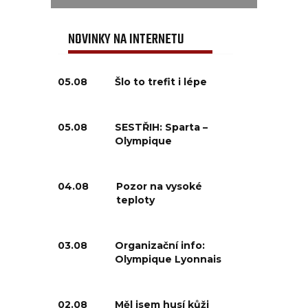
NOVINKY NA INTERNETU
05.08
Šlo to trefit i lépe
05.08
SESTŘIH: Sparta –
Olympique
04.08
Pozor na vysoké
teploty
03.08
Organizační info:
Olympique Lyonnais
02.08
Měl jsem husí kůži