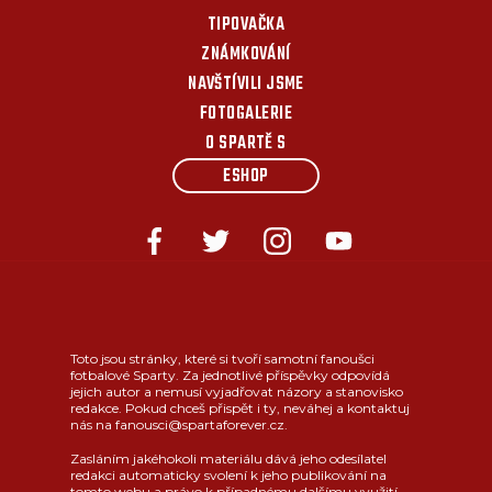
TIPOVAČKA
ZNÁMKOVÁNÍ
NAVŠTÍVILI JSME
FOTOGALERIE
O SPARTĚ S
ESHOP
Toto jsou stránky, které si tvoří samotní fanoušci
fotbalové Sparty. Za jednotlivé příspěvky odpovídá
jejich autor a nemusí vyjadřovat názory a stanovisko
redakce. Pokud chceš přispět i ty, neváhej a kontaktuj
nás na fanousci@spartaforever.cz.
Zasláním jakéhokoli materiálu dává jeho odesílatel
redakci automaticky svolení k jeho publikování na
tomto webu a právo k případnému dalšímu využití.