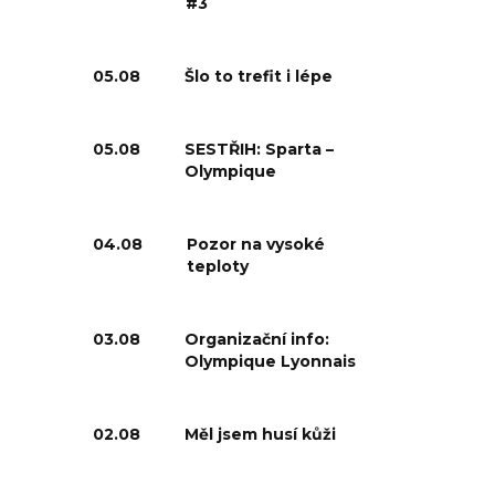
#3
05.08
Šlo to trefit i lépe
05.08
SESTŘIH: Sparta –
Olympique
04.08
Pozor na vysoké
teploty
03.08
Organizační info:
Olympique Lyonnais
02.08
Měl jsem husí kůži