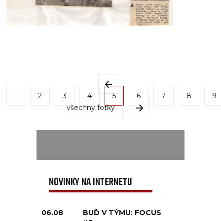
1
2
3
4
5
6
7
8
9
všechny fotky
NOVINKY NA INTERNETU
06.08
BUĎ V TÝMU: FOCUS