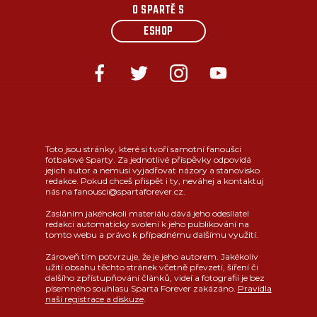
O SPARTĚ S
ESHOP
Toto jsou stránky, které si tvoří samotní fanoušci
fotbalové Sparty. Za jednotlivé příspěvky odpovídá
jejich autor a nemusí vyjadřovat názory a stanovisko
redakce. Pokud chceš přispět i ty, neváhej a kontaktuj
nás na fanousci@spartaforever.cz.
Zasláním jakéhokoli materiálu dává jeho odesílatel
redakci automaticky svolení k jeho publikování na
tomto webu a právo k případnému dalšímu využití.
Zároveň tím potvrzuje, že je jeho autorem. Jakékoliv
užití obsahu těchto stránek včetně převzetí, šíření či
dalšího zpřístupňování článků, videí a fotografií je bez
písemného souhlasu Sparta Forever zakázáno.
Pravidla
naší registrace a diskuze
.