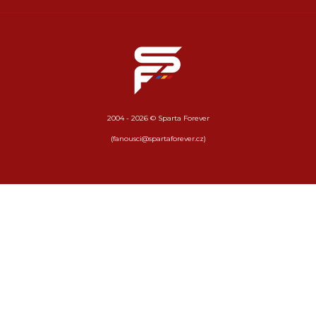
2004 - 2026 © Sparta Forever
(fanousci@spartaforever.cz)