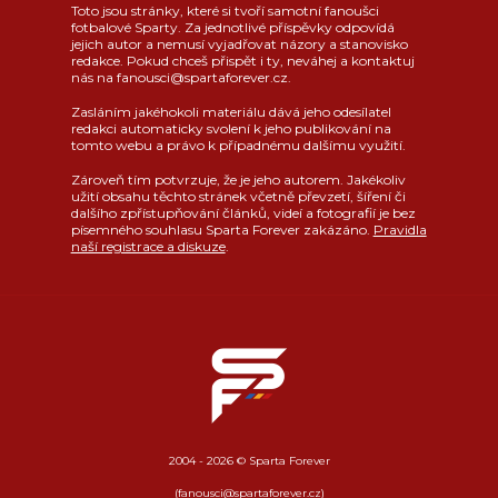
Toto jsou stránky, které si tvoří samotní fanoušci
fotbalové Sparty. Za jednotlivé příspěvky odpovídá
jejich autor a nemusí vyjadřovat názory a stanovisko
redakce. Pokud chceš přispět i ty, neváhej a kontaktuj
nás na fanousci@spartaforever.cz.
Zasláním jakéhokoli materiálu dává jeho odesílatel
redakci automaticky svolení k jeho publikování na
tomto webu a právo k případnému dalšímu využití.
Zároveň tím potvrzuje, že je jeho autorem. Jakékoliv
užití obsahu těchto stránek včetně převzetí, šíření či
dalšího zpřístupňování článků, videí a fotografií je bez
písemného souhlasu Sparta Forever zakázáno.
Pravidla
naší registrace a diskuze
.
2004 - 2026 © Sparta Forever
(fanousci@spartaforever.cz)