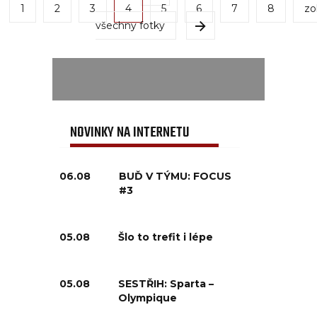
1
2
3
4
5
6
7
8
zo
všechny fotky
NOVINKY NA INTERNETU
06.08
BUĎ V TÝMU: FOCUS
#3
05.08
Šlo to trefit i lépe
05.08
SESTŘIH: Sparta –
Olympique