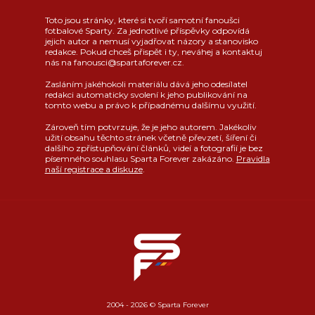
Toto jsou stránky, které si tvoří samotní fanoušci
fotbalové Sparty. Za jednotlivé příspěvky odpovídá
jejich autor a nemusí vyjadřovat názory a stanovisko
redakce. Pokud chceš přispět i ty, neváhej a kontaktuj
nás na fanousci@spartaforever.cz.
Zasláním jakéhokoli materiálu dává jeho odesílatel
redakci automaticky svolení k jeho publikování na
tomto webu a právo k případnému dalšímu využití.
Zároveň tím potvrzuje, že je jeho autorem. Jakékoliv
užití obsahu těchto stránek včetně převzetí, šíření či
dalšího zpřístupňování článků, videí a fotografií je bez
písemného souhlasu Sparta Forever zakázáno.
Pravidla
naší registrace a diskuze
.
2004 - 2026 © Sparta Forever