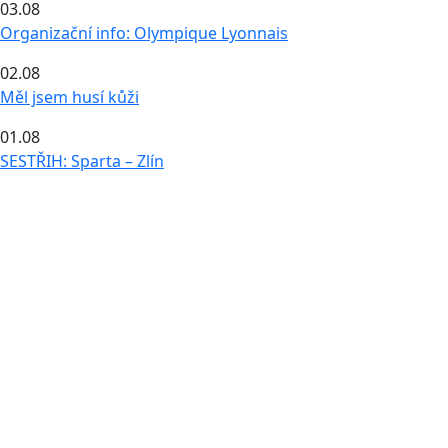
03.08
Organizační info: Olympique Lyonnais
02.08
Měl jsem husí kůži
01.08
SESTŘIH: Sparta – Zlín