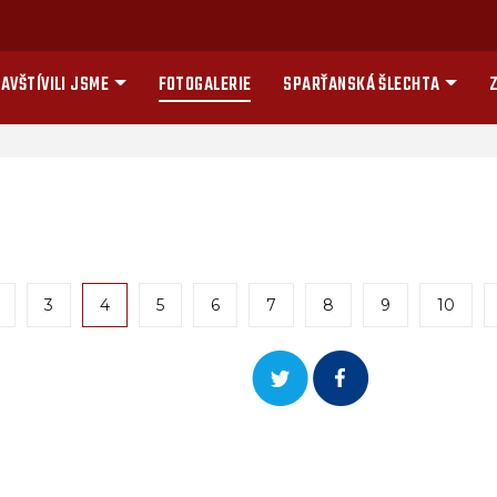
AVŠTÍVILI JSME
FOTOGALERIE
SPARŤANSKÁ ŠLECHTA
Z
3
4
5
6
7
8
9
10