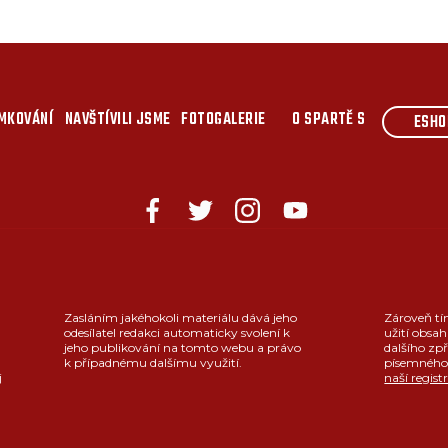
MKOVÁNÍ
NAVŠTÍVILI JSME
FOTOGALERIE
O SPARTĚ S
ESHO
Zasláním jakéhokoli materiálu dává jeho
Zároveň tí
odesílatel redakci automaticky svolení k
užití obsah
jeho publikování na tomto webu a právo
dalšího zpř
k případnému dalšímu využití.
písemného 
j
naší regist