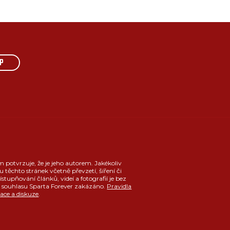
P
m potvrzuje, že je jeho autorem. Jakékoliv
u těchto stránek včetně převzetí, šíření či
ístupňování článků, videí a fotografií je bez
souhlasu Sparta Forever zakázáno.
Pravidla
race a diskuze
.