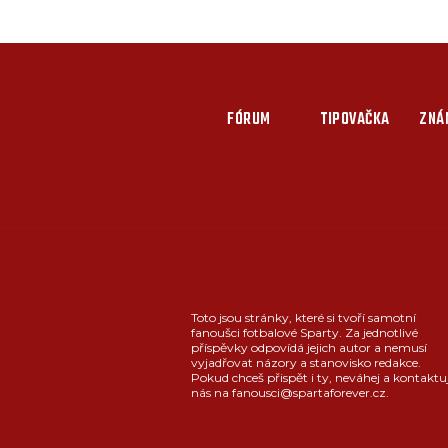
FÓRUM
TIPOVAČKA
ZNÁ
Toto jsou stránky, které si tvoří samotní
fanoušci fotbalové Sparty. Za jednotlivé
příspěvky odpovídá jejich autor a nemusí
vyjadřovat názory a stanovisko redakce.
Pokud chceš přispět i ty, neváhej a kontaktu
nás na fanousci@spartaforever.cz.