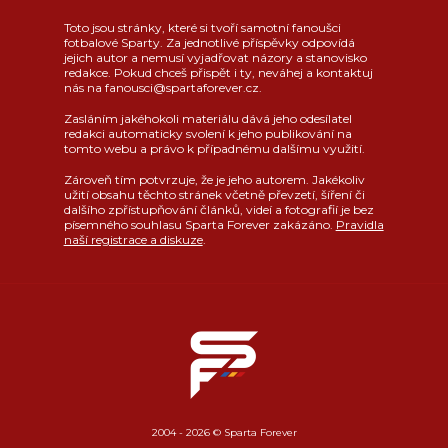
Toto jsou stránky, které si tvoří samotní fanoušci
fotbalové Sparty. Za jednotlivé příspěvky odpovídá
jejich autor a nemusí vyjadřovat názory a stanovisko
redakce. Pokud chceš přispět i ty, neváhej a kontaktuj
nás na fanousci@spartaforever.cz.
Zasláním jakéhokoli materiálu dává jeho odesílatel
redakci automaticky svolení k jeho publikování na
tomto webu a právo k případnému dalšímu využití.
Zároveň tím potvrzuje, že je jeho autorem. Jakékoliv
užití obsahu těchto stránek včetně převzetí, šíření či
dalšího zpřístupňování článků, videí a fotografií je bez
písemného souhlasu Sparta Forever zakázáno.
Pravidla
naší registrace a diskuze
.
2004 - 2026 © Sparta Forever