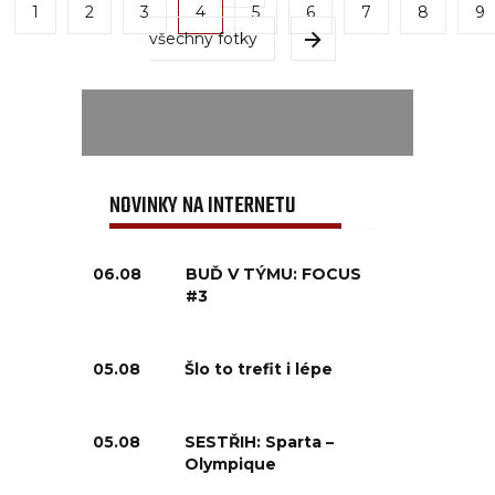
1
2
3
4
5
6
7
8
9
všechny fotky
NOVINKY NA INTERNETU
06.08
BUĎ V TÝMU: FOCUS
#3
05.08
Šlo to trefit i lépe
05.08
SESTŘIH: Sparta –
Olympique