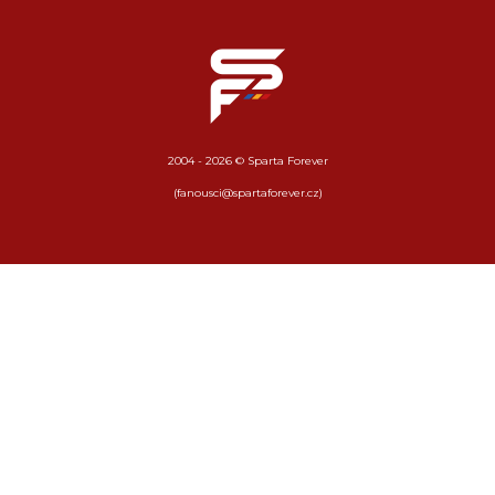
2004 - 2026 © Sparta Forever
(fanousci@spartaforever.cz)