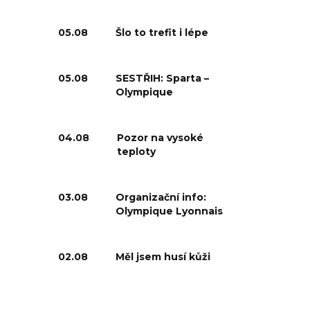
05.08
Šlo to trefit i lépe
05.08
SESTŘIH: Sparta –
Olympique
04.08
Pozor na vysoké
teploty
03.08
Organizační info:
Olympique Lyonnais
02.08
Měl jsem husí kůži