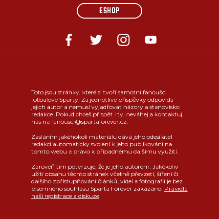
ESHOP
Toto jsou stránky, které si tvoří samotní fanoušci
fotbalové Sparty. Za jednotlivé příspěvky odpovídá
jejich autor a nemusí vyjadřovat názory a stanovisko
redakce. Pokud chceš přispět i ty, neváhej a kontaktuj
nás na fanousci@spartaforever.cz.
Zasláním jakéhokoli materiálu dává jeho odesílatel
redakci automaticky svolení k jeho publikování na
tomto webu a právo k případnému dalšímu využití.
Zároveň tím potvrzuje, že je jeho autorem. Jakékoliv
užití obsahu těchto stránek včetně převzetí, šíření či
dalšího zpřístupňování článků, videí a fotografií je bez
písemného souhlasu Sparta Forever zakázáno.
Pravidla
naší registrace a diskuze
.