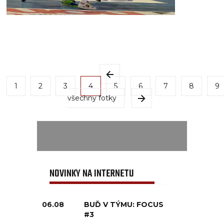
1
2
3
4
5
6
7
8
9
všechny fotky
NOVINKY NA INTERNETU
06.08
BUĎ V TÝMU: FOCUS
#3