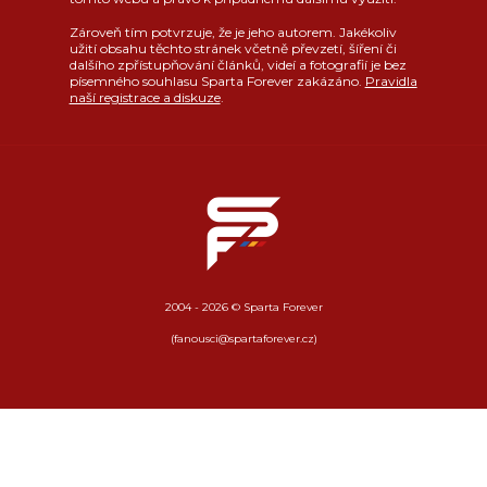
Zároveň tím potvrzuje, že je jeho autorem. Jakékoliv
užití obsahu těchto stránek včetně převzetí, šíření či
dalšího zpřístupňování článků, videí a fotografií je bez
písemného souhlasu Sparta Forever zakázáno.
Pravidla
naší registrace a diskuze
.
2004 - 2026 © Sparta Forever
(fanousci@spartaforever.cz)