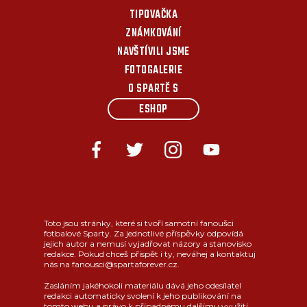
TIPOVAČKA
ZNÁMKOVÁNÍ
NAVŠTÍVILI JSME
FOTOGALERIE
O SPARTĚ S
ESHOP
Toto jsou stránky, které si tvoří samotní fanoušci
fotbalové Sparty. Za jednotlivé příspěvky odpovídá
jejich autor a nemusí vyjadřovat názory a stanovisko
redakce. Pokud chceš přispět i ty, neváhej a kontaktuj
nás na fanousci@spartaforever.cz.
Zasláním jakéhokoli materiálu dává jeho odesílatel
redakci automaticky svolení k jeho publikování na
tomto webu a právo k případnému dalšímu využití.