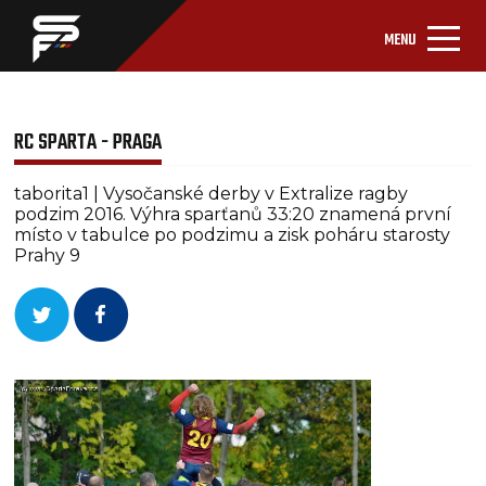
MENU
RC SPARTA - PRAGA
taborita1 | Vysočanské derby v Extralize ragby
podzim 2016. Výhra sparťanů 33:20 znamená první
místo v tabulce po podzimu a zisk poháru starosty
Prahy 9