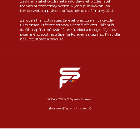
Zasláním jakéhokoli materiálu dává jeho odesílatel
redakci automaticky svolení k jeho publikování na
tomto webu a právo k případnému dalšímu využití.
Zároveň tím potvrzuje, že je jeho autorem. Jakékoliv
užití obsahu těchto stránek včetně převzetí, šíření či
dalšího zpřístupňování článků, videí a fotografií je bez
písemného souhlasu Sparta Forever zakázáno.
Pravidla
naší registrace a diskuze
.
2004 - 2026 © Sparta Forever
(fanousci@spartaforever.cz)