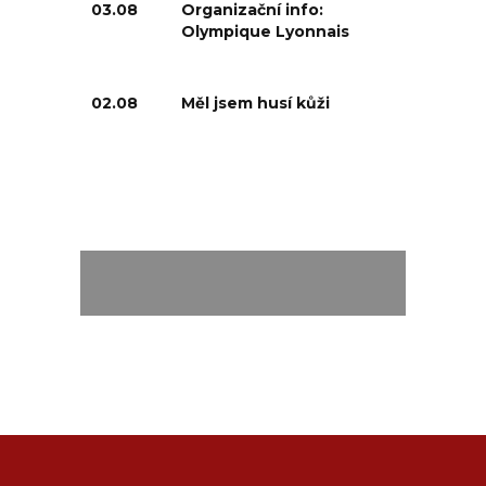
03.08
Organizační info:
Olympique Lyonnais
02.08
Měl jsem husí kůži