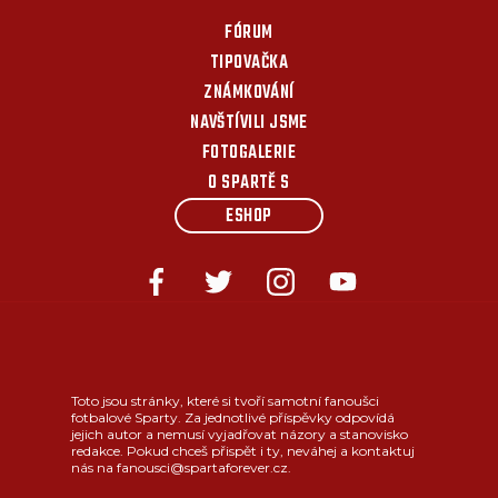
FÓRUM
TIPOVAČKA
ZNÁMKOVÁNÍ
NAVŠTÍVILI JSME
FOTOGALERIE
O SPARTĚ S
ESHOP
Toto jsou stránky, které si tvoří samotní fanoušci
fotbalové Sparty. Za jednotlivé příspěvky odpovídá
jejich autor a nemusí vyjadřovat názory a stanovisko
redakce. Pokud chceš přispět i ty, neváhej a kontaktuj
nás na fanousci@spartaforever.cz.