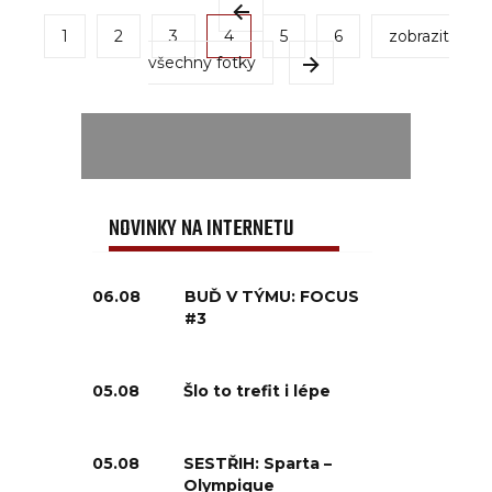
1
2
3
4
5
6
zobrazit
všechny fotky
NOVINKY NA INTERNETU
06.08
BUĎ V TÝMU: FOCUS
#3
05.08
Šlo to trefit i lépe
05.08
SESTŘIH: Sparta –
Olympique