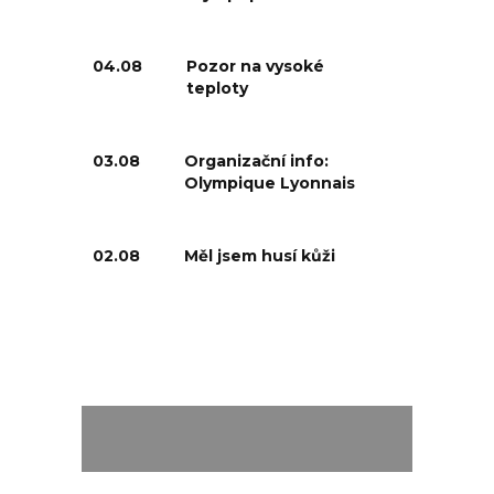
04.08
Pozor na vysoké
teploty
03.08
Organizační info:
Olympique Lyonnais
02.08
Měl jsem husí kůži