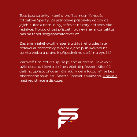
Toto jsou stránky, které si tvoří samotní fanoušci
fotbalové Sparty. Za jednotlivé příspěvky odpovídá
jejich autor a nemusí vyjadřovat názory a stanovisko
redakce. Pokud chceš přispět i ty, neváhej a kontaktuj
nás na fanousci@spartaforever.cz.
Zasláním jakéhokoli materiálu dává jeho odesílatel
redakci automaticky svolení k jeho publikování na
tomto webu a právo k případnému dalšímu využití.
Zároveň tím potvrzuje, že je jeho autorem. Jakékoliv
užití obsahu těchto stránek včetně převzetí, šíření či
dalšího zpřístupňování článků, videí a fotografií je bez
písemného souhlasu Sparta Forever zakázáno.
Pravidla
naší registrace a diskuze
.