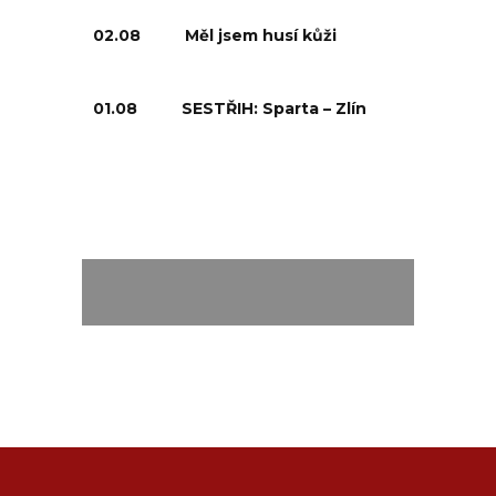
02.08
Měl jsem husí kůži
01.08
SESTŘIH: Sparta – Zlín