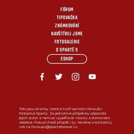
FÓRUM
TIPOVAČKA
ZNÁMKOVÁNÍ
NAVŠTÍVILI JSME
FOTOGALERIE
O SPARTĚ S
ESHOP
Toto jsou stránky, které si tvoří samotní fanoušci
fotbalové Sparty. Za jednotlivé příspěvky odpovídá
jejich autor a nemusí vyjadřovat názory a stanovisko
redakce. Pokud chceš přispět i ty, neváhej a kontaktuj
nás na fanousci@spartaforever.cz.