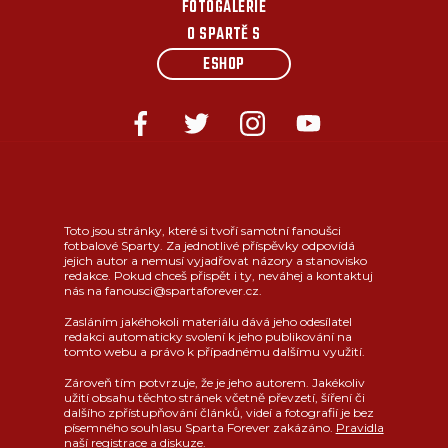
FOTOGALERIE
O SPARTĚ S
ESHOP
Toto jsou stránky, které si tvoří samotní fanoušci
fotbalové Sparty. Za jednotlivé příspěvky odpovídá
jejich autor a nemusí vyjadřovat názory a stanovisko
redakce. Pokud chceš přispět i ty, neváhej a kontaktuj
nás na fanousci@spartaforever.cz.
Zasláním jakéhokoli materiálu dává jeho odesílatel
redakci automaticky svolení k jeho publikování na
tomto webu a právo k případnému dalšímu využití.
Zároveň tím potvrzuje, že je jeho autorem. Jakékoliv
užití obsahu těchto stránek včetně převzetí, šíření či
dalšího zpřístupňování článků, videí a fotografií je bez
písemného souhlasu Sparta Forever zakázáno.
Pravidla
naší registrace a diskuze
.