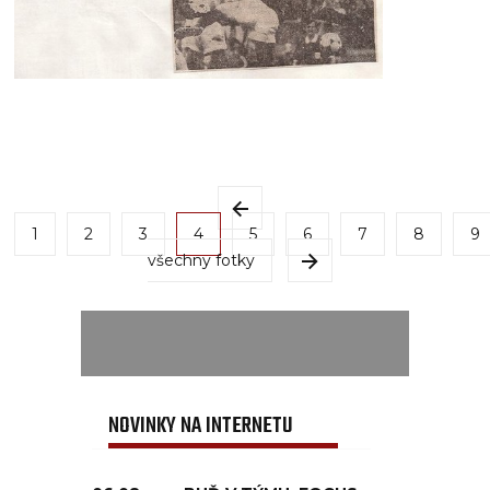
1
2
3
4
5
6
7
8
9
všechny fotky
NOVINKY NA INTERNETU