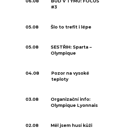
06.08
BUĎ V TÝMU: FOCUS
#3
05.08
Šlo to trefit i lépe
05.08
SESTŘIH: Sparta –
Olympique
04.08
Pozor na vysoké
teploty
03.08
Organizační info:
Olympique Lyonnais
02.08
Měl jsem husí kůži