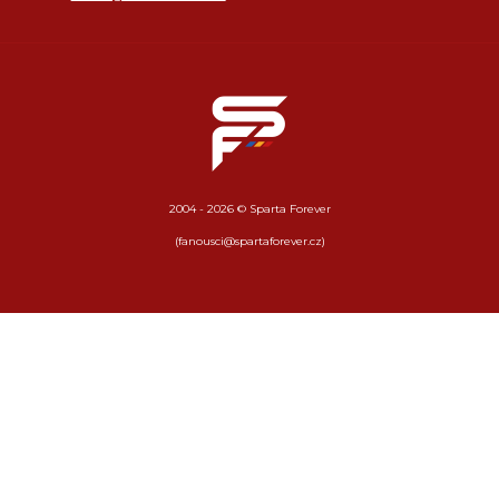
2004 - 2026 © Sparta Forever
(fanousci@spartaforever.cz)