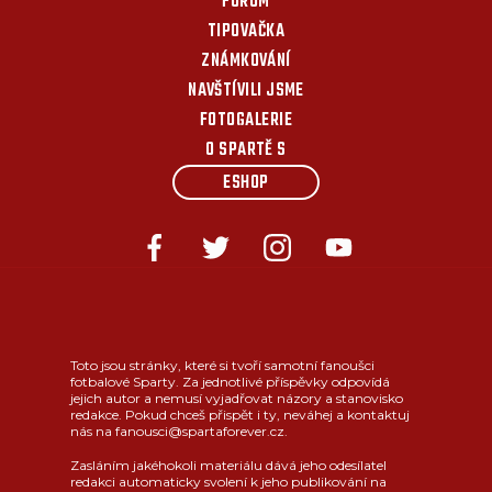
FÓRUM
TIPOVAČKA
ZNÁMKOVÁNÍ
NAVŠTÍVILI JSME
FOTOGALERIE
O SPARTĚ S
ESHOP
Toto jsou stránky, které si tvoří samotní fanoušci
fotbalové Sparty. Za jednotlivé příspěvky odpovídá
jejich autor a nemusí vyjadřovat názory a stanovisko
redakce. Pokud chceš přispět i ty, neváhej a kontaktuj
nás na fanousci@spartaforever.cz.
Zasláním jakéhokoli materiálu dává jeho odesílatel
redakci automaticky svolení k jeho publikování na