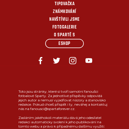
TIPOVAČKA
ZNÁMKOVÁNÍ
NAVŠTÍVILI JSME
FOTOGALERIE
O SPARTĚ S
ESHOP
Toto jsou stránky, které si tvoří samotní fanoušci
fotbalové Sparty. Za jednotlivé příspěvky odpovídá
jejich autor a nemusí vyjadřovat názory a stanovisko
redakce. Pokud chceš přispět i ty, neváhej a kontaktuj
nás na fanousci@spartaforever.cz.
Zasláním jakéhokoli materiálu dává jeho odesílatel
redakci automaticky svolení k jeho publikování na
tomto webu a právo k případnému dalšímu využití.