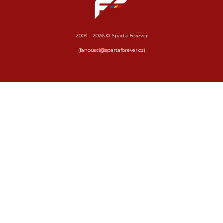
2004 - 2026 © Sparta Forever
(fanousci@spartaforever.cz)