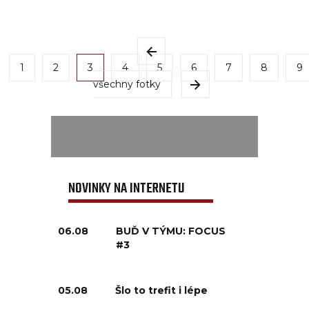
1
2
3
4
5
6
7
8
9
všechny fotky
NOVINKY NA INTERNETU
06.08
BUĎ V TÝMU: FOCUS
#3
05.08
Šlo to trefit i lépe