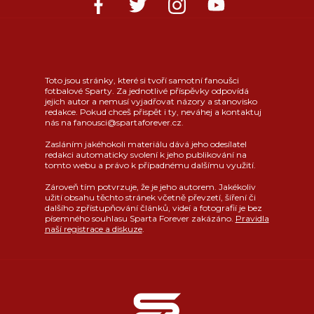
Toto jsou stránky, které si tvoří samotní fanoušci
fotbalové Sparty. Za jednotlivé příspěvky odpovídá
jejich autor a nemusí vyjadřovat názory a stanovisko
redakce. Pokud chceš přispět i ty, neváhej a kontaktuj
nás na fanousci@spartaforever.cz.
Zasláním jakéhokoli materiálu dává jeho odesílatel
redakci automaticky svolení k jeho publikování na
tomto webu a právo k případnému dalšímu využití.
Zároveň tím potvrzuje, že je jeho autorem. Jakékoliv
užití obsahu těchto stránek včetně převzetí, šíření či
dalšího zpřístupňování článků, videí a fotografií je bez
písemného souhlasu Sparta Forever zakázáno.
Pravidla
naší registrace a diskuze
.