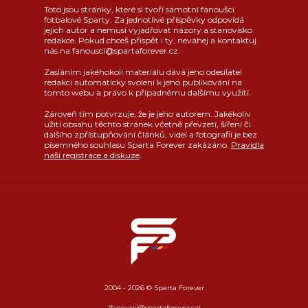
Toto jsou stránky, které si tvoří samotní fanoušci
fotbalové Sparty. Za jednotlivé příspěvky odpovídá
jejich autor a nemusí vyjadřovat názory a stanovisko
redakce. Pokud chceš přispět i ty, neváhej a kontaktuj
nás na fanousci@spartaforever.cz.
Zasláním jakéhokoli materiálu dává jeho odesílatel
redakci automaticky svolení k jeho publikování na
tomto webu a právo k případnému dalšímu využití.
Zároveň tím potvrzuje, že je jeho autorem. Jakékoliv
užití obsahu těchto stránek včetně převzetí, šíření či
dalšího zpřístupňování článků, videí a fotografií je bez
písemného souhlasu Sparta Forever zakázáno.
Pravidla
naší registrace a diskuze
.
2004 - 2026 © Sparta Forever
(fanousci@spartaforever.cz)