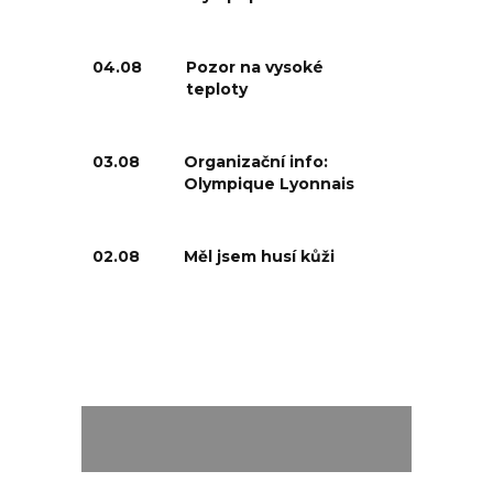
04.08
Pozor na vysoké
teploty
03.08
Organizační info:
Olympique Lyonnais
02.08
Měl jsem husí kůži