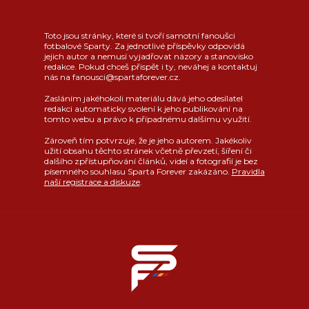
Toto jsou stránky, které si tvoří samotní fanoušci
fotbalové Sparty. Za jednotlivé příspěvky odpovídá
jejich autor a nemusí vyjadřovat názory a stanovisko
redakce. Pokud chceš přispět i ty, neváhej a kontaktuj
nás na fanousci@spartaforever.cz.
Zasláním jakéhokoli materiálu dává jeho odesílatel
redakci automaticky svolení k jeho publikování na
tomto webu a právo k případnému dalšímu využití.
Zároveň tím potvrzuje, že je jeho autorem. Jakékoliv
užití obsahu těchto stránek včetně převzetí, šíření či
dalšího zpřístupňování článků, videí a fotografií je bez
písemného souhlasu Sparta Forever zakázáno.
Pravidla
naší registrace a diskuze
.