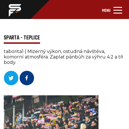
MENU
SPARTA - TEPLICE
taborita1 | Mizerný výkon, ostudná návštěva,
komorní atmosféra. Zaplať pánbůh za výhru 4:2 a tři
body.