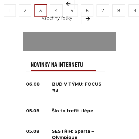
1
2
3
4
5
6
7
8
9
všechny fotky
NOVINKY NA INTERNETU
06.08
BUĎ V TÝMU: FOCUS
#3
05.08
Šlo to trefit i lépe
05.08
SESTŘIH: Sparta –
Olympique