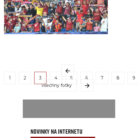
1
2
3
4
5
6
7
8
9
všechny fotky
NOVINKY NA INTERNETU