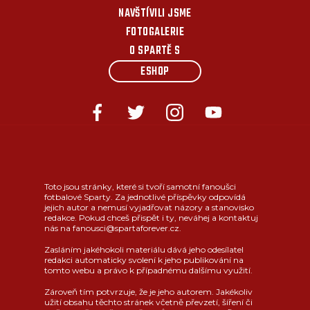
NAVŠTÍVILI JSME
FOTOGALERIE
O SPARTĚ S
ESHOP
Toto jsou stránky, které si tvoří samotní fanoušci
fotbalové Sparty. Za jednotlivé příspěvky odpovídá
jejich autor a nemusí vyjadřovat názory a stanovisko
redakce. Pokud chceš přispět i ty, neváhej a kontaktuj
nás na fanousci@spartaforever.cz.
Zasláním jakéhokoli materiálu dává jeho odesílatel
redakci automaticky svolení k jeho publikování na
tomto webu a právo k případnému dalšímu využití.
Zároveň tím potvrzuje, že je jeho autorem. Jakékoliv
užití obsahu těchto stránek včetně převzetí, šíření či