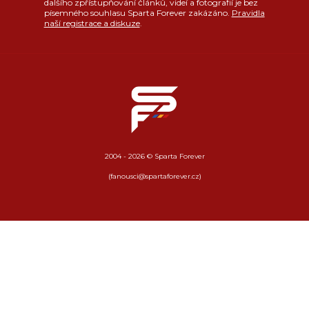
dalšího zpřístupňování článků, videí a fotografií je bez
písemného souhlasu Sparta Forever zakázáno.
Pravidla
naší registrace a diskuze
.
2004 - 2026 © Sparta Forever
(fanousci@spartaforever.cz)