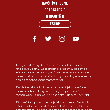
NAVŠTÍVILI JSME
FOTOGALERIE
O SPARTĚ S
ESHOP
Toto jsou stránky, které si tvoří samotní fanoušci
fotbalové Sparty. Za jednotlivé příspěvky odpovídá
jejich autor a nemusí vyjadřovat názory a stanovisko
redakce. Pokud chceš přispět i ty, neváhej a kontaktuj
nás na fanousci@spartaforever.cz.
Zasláním jakéhokoli materiálu dává jeho odesílatel
redakci automaticky svolení k jeho publikování na
tomto webu a právo k případnému dalšímu využití.
Zároveň tím potvrzuje, že je jeho autorem. Jakékoliv
užití obsahu těchto stránek včetně převzetí, šíření či
dalšího zpřístupňování článků, videí a fotografií je bez