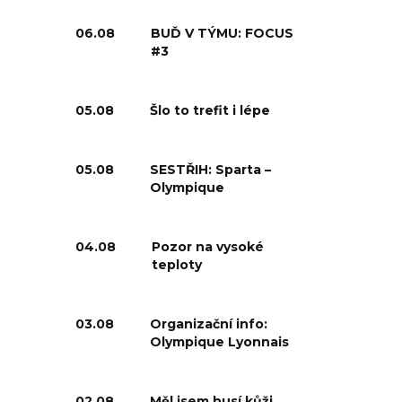
06.08
BUĎ V TÝMU: FOCUS
#3
05.08
Šlo to trefit i lépe
05.08
SESTŘIH: Sparta –
Olympique
04.08
Pozor na vysoké
teploty
03.08
Organizační info:
Olympique Lyonnais
02.08
Měl jsem husí kůži