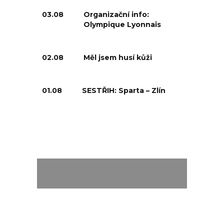
03.08
Organizační info:
Olympique Lyonnais
02.08
Měl jsem husí kůži
01.08
SESTŘIH: Sparta – Zlín