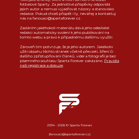
fotbalové Sparty. Za jednotlivé příspěvky odpovídá
jejich autor a nemusí vyjadřovat názory a stanovisko
redakce. Pokud chceš přispět i ty, neváhej a kontaktuj
nás na fanousci@spartaforever.cz.
Zasláním jakéhokoli materiálu dává jeho odesílatel
redakci automaticky svolení k jeho publikování na
tomto webu a právo k případnému dalšímu využití.
Zároveň tím potvrzuje, že je jeho autorem. Jakékoliv
užití obsahu těchto stránek včetně převzetí, šíření či
dalšího zpřístupňování článků, videí a fotografií je bez
písemného souhlasu Sparta Forever zakázáno.
Pravidla
naší registrace a diskuze
.
2004 - 2026 © Sparta Forever
(fanousci@spartaforever.cz)