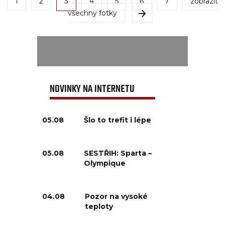
1
2
3
4
5
6
7
zobrazit
všechny fotky
NOVINKY NA INTERNETU
05.08
Šlo to trefit i lépe
05.08
SESTŘIH: Sparta –
Olympique
04.08
Pozor na vysoké
teploty