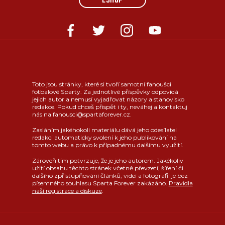
ESHOP
Toto jsou stránky, které si tvoří samotní fanoušci
fotbalové Sparty. Za jednotlivé příspěvky odpovídá
jejich autor a nemusí vyjadřovat názory a stanovisko
redakce. Pokud chceš přispět i ty, neváhej a kontaktuj
nás na fanousci@spartaforever.cz.
Zasláním jakéhokoli materiálu dává jeho odesílatel
redakci automaticky svolení k jeho publikování na
tomto webu a právo k případnému dalšímu využití.
Zároveň tím potvrzuje, že je jeho autorem. Jakékoliv
užití obsahu těchto stránek včetně převzetí, šíření či
dalšího zpřístupňování článků, videí a fotografií je bez
písemného souhlasu Sparta Forever zakázáno.
Pravidla
naší registrace a diskuze
.