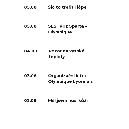
05.08
Šlo to trefit i lépe
05.08
SESTŘIH: Sparta –
Olympique
04.08
Pozor na vysoké
teploty
03.08
Organizační info:
Olympique Lyonnais
02.08
Měl jsem husí kůži