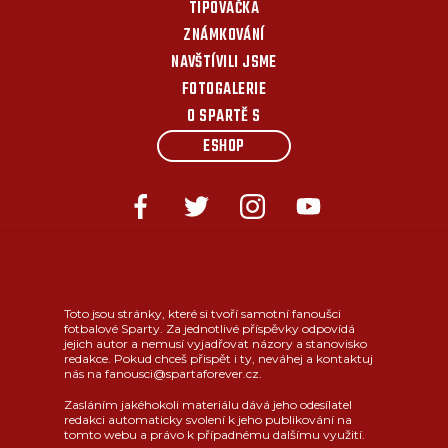
TIPOVAČKA
ZNÁMKOVÁNÍ
NAVŠTÍVILI JSME
FOTOGALERIE
O SPARTĚ S
ESHOP
Toto jsou stránky, které si tvoří samotní fanoušci
fotbalové Sparty. Za jednotlivé příspěvky odpovídá
jejich autor a nemusí vyjadřovat názory a stanovisko
redakce. Pokud chceš přispět i ty, neváhej a kontaktuj
nás na fanousci@spartaforever.cz.
Zasláním jakéhokoli materiálu dává jeho odesílatel
redakci automaticky svolení k jeho publikování na
tomto webu a právo k případnému dalšímu využití.