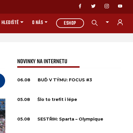
 HLEDIŠTĚ
O NÁS
ESHOP
NOVINKY NA INTERNETU
06.08
BUĎ V TÝMU: FOCUS #3
05.08
Šlo to trefit i lépe
05.08
SESTŘIH: Sparta – Olympique