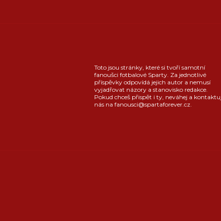
Toto jsou stránky, které si tvoří samotní
fanoušci fotbalové Sparty. Za jednotlivé
příspěvky odpovídá jejich autor a nemusí
vyjadřovat názory a stanovisko redakce.
Pokud chceš přispět i ty, neváhej a kontaktu
nás na fanousci@spartaforever.cz.