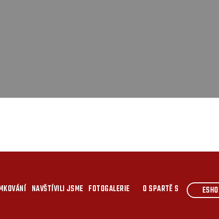
MKOVÁNÍ
NAVŠTÍVILI JSME
FOTOGALERIE
O SPARTĚ S
ESHO