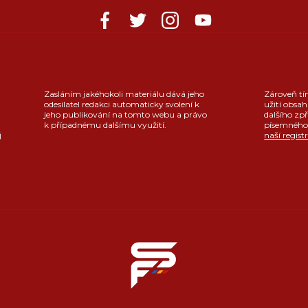
Zasláním jakéhokoli materiálu dává jeho
Zároveň tí
odesílatel redakci automaticky svolení k
užití obsah
jeho publikování na tomto webu a právo
dalšího zpř
k případnému dalšímu využití.
písemného 
j
naší regist