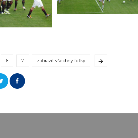
6
7
zobrazit všechny fotky