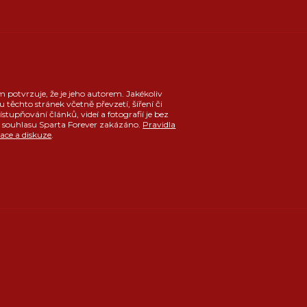
m potvrzuje, že je jeho autorem. Jakékoliv
u těchto stránek včetně převzetí, šíření či
ístupňování článků, videí a fotografií je bez
souhlasu Sparta Forever zakázáno.
Pravidla
race a diskuze
.