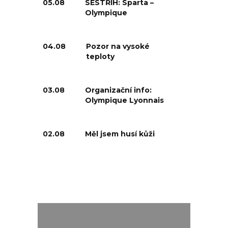
05.08
SESTŘIH: Sparta –
Olympique
04.08
Pozor na vysoké
teploty
03.08
Organizační info:
Olympique Lyonnais
02.08
Měl jsem husí kůži