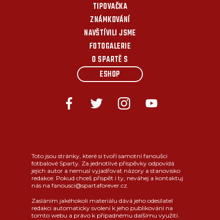
TIPOVAČKA
ZNÁMKOVÁNÍ
NAVŠTÍVILI JSME
FOTOGALERIE
O SPARTĚ S
ESHOP
Toto jsou stránky, které si tvoří samotní fanoušci
fotbalové Sparty. Za jednotlivé příspěvky odpovídá
jejich autor a nemusí vyjadřovat názory a stanovisko
redakce. Pokud chceš přispět i ty, neváhej a kontaktuj
nás na fanousci@spartaforever.cz.
Zasláním jakéhokoli materiálu dává jeho odesílatel
redakci automaticky svolení k jeho publikování na
tomto webu a právo k případnému dalšímu využití.