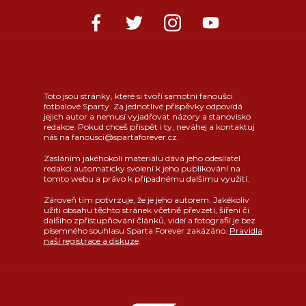
Toto jsou stránky, které si tvoří samotní fanoušci
fotbalové Sparty. Za jednotlivé příspěvky odpovídá
jejich autor a nemusí vyjadřovat názory a stanovisko
redakce. Pokud chceš přispět i ty, neváhej a kontaktuj
nás na fanousci@spartaforever.cz.
Zasláním jakéhokoli materiálu dává jeho odesílatel
redakci automaticky svolení k jeho publikování na
tomto webu a právo k případnému dalšímu využití.
Zároveň tím potvrzuje, že je jeho autorem. Jakékoliv
užití obsahu těchto stránek včetně převzetí, šíření či
dalšího zpřístupňování článků, videí a fotografií je bez
písemného souhlasu Sparta Forever zakázáno.
Pravidla
naší registrace a diskuze
.