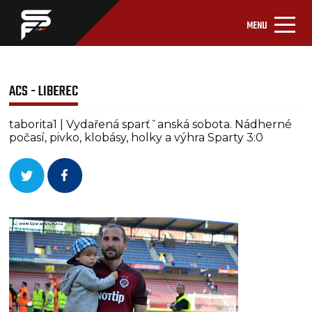
MENU
ACS - LIBEREC
taborita1 | Vydařená sparťˇanská sobota. Nádherné
počasí, pivko, klobásy, holky a výhra Sparty 3:0