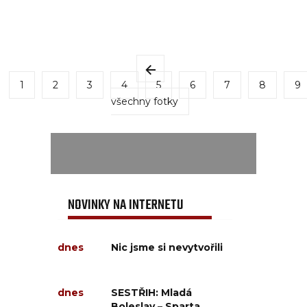
1
2
3
4
5
6
7
8
9
všechny fotky
NOVINKY NA INTERNETU
dnes
Nic jsme si nevytvořili
dnes
SESTŘIH: Mladá
Boleslav – Sparta