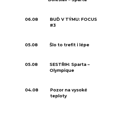
06.08
BUĎ V TÝMU: FOCUS
#3
05.08
Šlo to trefit i lépe
05.08
SESTŘIH: Sparta –
Olympique
04.08
Pozor na vysoké
teploty