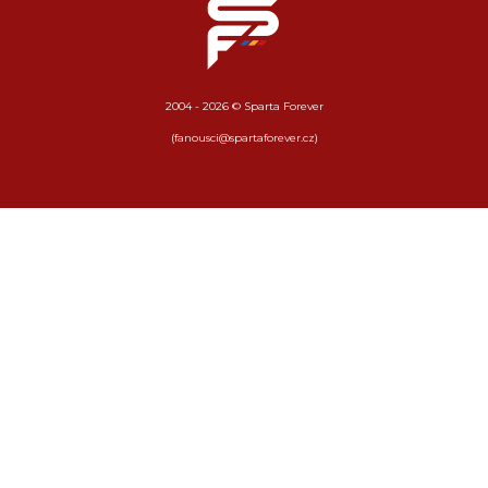
2004 - 2026 © Sparta Forever
(fanousci@spartaforever.cz)