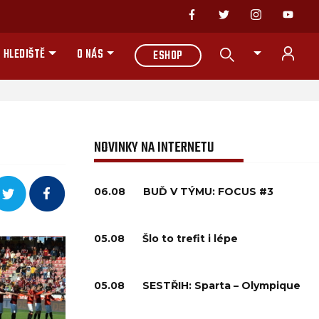
 HLEDIŠTĚ
O NÁS
ESHOP
NOVINKY NA INTERNETU
06.08
BUĎ V TÝMU: FOCUS #3
05.08
Šlo to trefit i lépe
05.08
SESTŘIH: Sparta – Olympique