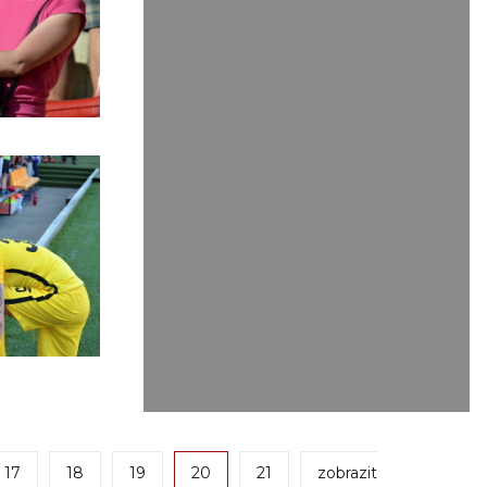
17
18
19
20
21
zobrazit