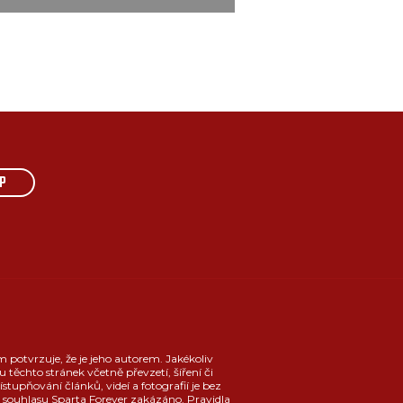
P
m potvrzuje, že je jeho autorem. Jakékoliv
u těchto stránek včetně převzetí, šíření či
ístupňování článků, videí a fotografií je bez
souhlasu Sparta Forever zakázáno.
Pravidla