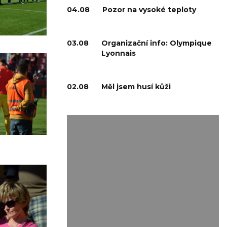
04.08
Pozor na vysoké teploty
03.08
Organizační info: Olympique
Lyonnais
02.08
Měl jsem husí kůži