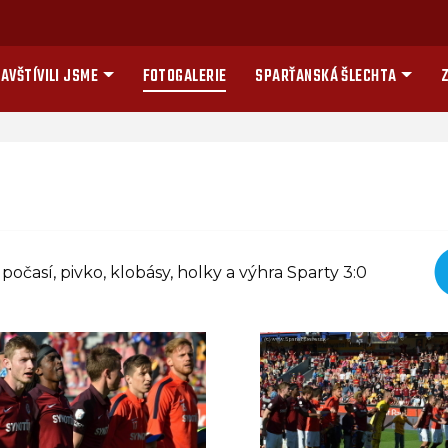
AVŠTÍVILI JSME
FOTOGALERIE
SPARŤANSKÁ ŠLECHTA
Z
očasí, pivko, klobásy, holky a výhra Sparty 3:0