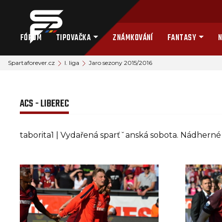
FÓRUM
TIPOVAČKA
ZNÁMKOVÁNÍ
FANTASY
N
Spartaforever.cz
I. liga
Jaro sezony 2015/2016
ACS - LIBEREC
taborita1 | Vydařená sparťˇanská sobota. Nádherné p