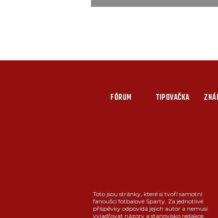
FÓRUM
TIPOVAČKA
ZNÁ
Toto jsou stránky, které si tvoří samotní
fanoušci fotbalové Sparty. Za jednotlivé
příspěvky odpovídá jejich autor a nemusí
vyjadřovat názory a stanovisko redakce.