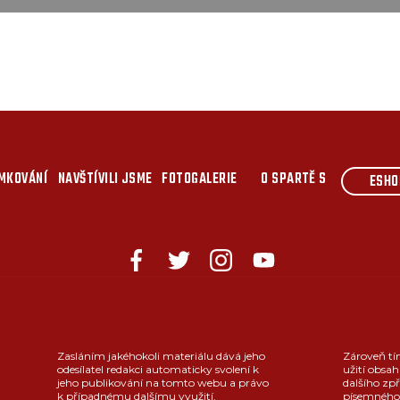
MKOVÁNÍ
NAVŠTÍVILI JSME
FOTOGALERIE
O SPARTĚ S
ESHO
Zasláním jakéhokoli materiálu dává jeho
Zároveň tí
odesílatel redakci automaticky svolení k
užití obsah
jeho publikování na tomto webu a právo
dalšího zpř
k případnému dalšímu využití.
písemného 