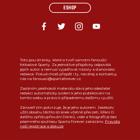
ESHOP
Toto jsou stránky, které si tvoří samotní fanoušci
fotbalové Sparty. Za jednotlivé příspěvky odpovídá
jejich autor a nemusí vyjadřovat názory a stanovisko
redakce. Pokud chceš přispět i ty, neváhej a kontaktuj
nás na fanousci@spartaforever.cz.
Zasláním jakéhokoli materiálu dává jeho odesílatel
redakci automaticky svolení k jeho publikování na
tomto webu a právo k případnému dalšímu využití.
Zároveň tím potvrzuje, že je jeho autorem. Jakékoliv
užití obsahu těchto stránek včetně převzetí, šíření či
dalšího zpřístupňování článků, videí a fotografií je bez
písemného souhlasu Sparta Forever zakázáno.
Pravidla
naší registrace a diskuze
.