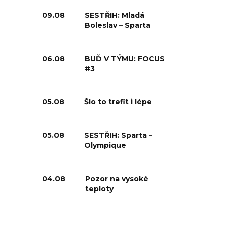
09.08
SESTŘIH: Mladá
Boleslav – Sparta
06.08
BUĎ V TÝMU: FOCUS
#3
05.08
Šlo to trefit i lépe
05.08
SESTŘIH: Sparta –
Olympique
04.08
Pozor na vysoké
teploty