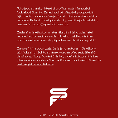
Toto jsou stránky, které si tvoří samotní fanoušci
fotbalové Sparty. Za jednotlivé příspěvky odpovídá
jejich autor a nemusí vyjadřovat názory a stanovisko
redakce. Pokud chceš přispět i ty, neváhej a kontaktuj
nás na fanousci@spartaforever.cz.
Zasláním jakéhokoli materiálu dává jeho odesílatel
redakci automaticky svolení k jeho publikování na
tomto webu a právo k případnému dalšímu využití.
Zároveň tím potvrzuje, že je jeho autorem. Jakékoliv
užití obsahu těchto stránek včetně převzetí, šíření či
dalšího zpřístupňování článků, videí a fotografií je bez
písemného souhlasu Sparta Forever zakázáno.
Pravidla
naší registrace a diskuze
.
2004 - 2026 © Sparta Forever