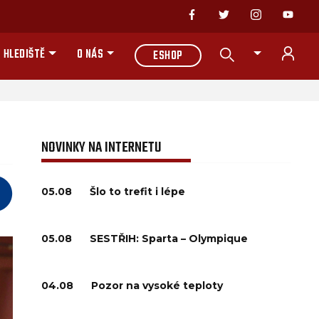
 HLEDIŠTĚ
O NÁS
ESHOP
NOVINKY NA INTERNETU
05.08
Šlo to trefit i lépe
05.08
SESTŘIH: Sparta – Olympique
04.08
Pozor na vysoké teploty