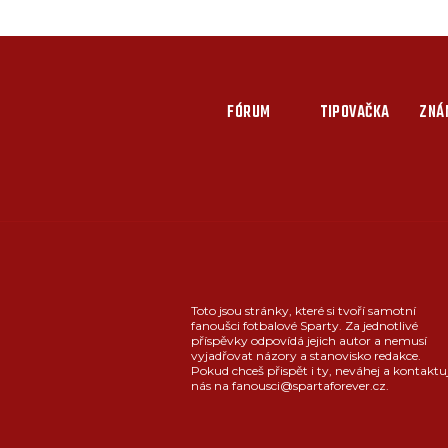
FÓRUM
TIPOVAČKA
ZNÁ
Toto jsou stránky, které si tvoří samotní
fanoušci fotbalové Sparty. Za jednotlivé
příspěvky odpovídá jejich autor a nemusí
vyjadřovat názory a stanovisko redakce.
Pokud chceš přispět i ty, neváhej a kontaktu
nás na fanousci@spartaforever.cz.