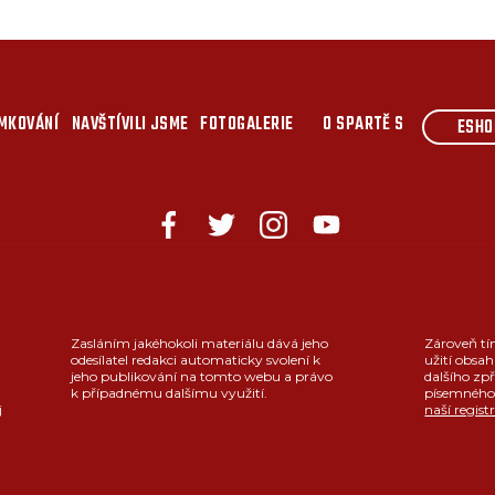
MKOVÁNÍ
NAVŠTÍVILI JSME
FOTOGALERIE
O SPARTĚ S
ESHO
Zasláním jakéhokoli materiálu dává jeho
Zároveň tí
odesílatel redakci automaticky svolení k
užití obsah
jeho publikování na tomto webu a právo
dalšího zpř
k případnému dalšímu využití.
písemného 
j
naší regist