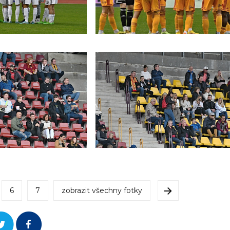
6
7
zobrazit všechny fotky