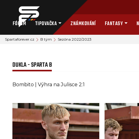
FÓRUM
TIPOVAČKA
ZNÁMKOVÁNÍ
FANTASY
N
Spartaforever.cz
B tým
Sezóna 2022/2023
DUKLA - SPARTA B
Bombito | Výhra na Julisce 2:1