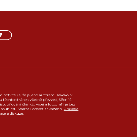
P
m potvrzuje, že je jeho autorem. Jakékoliv
u těchto stránek včetně převzetí, šíření či
ístupňování článků, videí a fotografií je bez
souhlasu Sparta Forever zakázáno.
Pravidla
race a diskuze
.