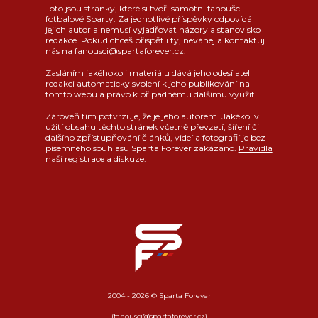
Toto jsou stránky, které si tvoří samotní fanoušci
fotbalové Sparty. Za jednotlivé příspěvky odpovídá
jejich autor a nemusí vyjadřovat názory a stanovisko
redakce. Pokud chceš přispět i ty, neváhej a kontaktuj
nás na fanousci@spartaforever.cz.
Zasláním jakéhokoli materiálu dává jeho odesílatel
redakci automaticky svolení k jeho publikování na
tomto webu a právo k případnému dalšímu využití.
Zároveň tím potvrzuje, že je jeho autorem. Jakékoliv
užití obsahu těchto stránek včetně převzetí, šíření či
dalšího zpřístupňování článků, videí a fotografií je bez
písemného souhlasu Sparta Forever zakázáno.
Pravidla
naší registrace a diskuze
.
2004 - 2026 © Sparta Forever
(fanousci@spartaforever.cz)