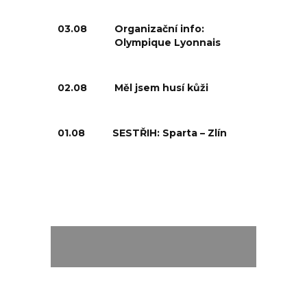
03.08
Organizační info:
Olympique Lyonnais
02.08
Měl jsem husí kůži
01.08
SESTŘIH: Sparta – Zlín