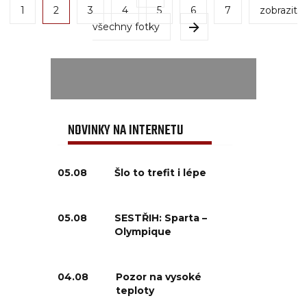
1
2
3
4
5
6
7
zobrazit
všechny fotky
NOVINKY NA INTERNETU
05.08
Šlo to trefit i lépe
05.08
SESTŘIH: Sparta –
Olympique
04.08
Pozor na vysoké
teploty