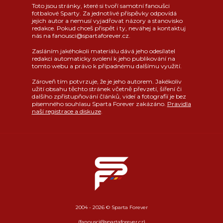
Toto jsou stránky, které si tvoří samotní fanoušci
fotbalové Sparty. Za jednotlivé příspěvky odpovídá
jejich autor a nemusí vyjadřovat názory a stanovisko
redakce. Pokud chceš přispět i ty, neváhej a kontaktuj
nás na fanousci@spartaforever.cz.
Zasláním jakéhokoli materiálu dává jeho odesílatel
redakci automaticky svolení k jeho publikování na
tomto webu a právo k případnému dalšímu využití.
Zároveň tím potvrzuje, že je jeho autorem. Jakékoliv
užití obsahu těchto stránek včetně převzetí, šíření či
dalšího zpřístupňování článků, videí a fotografií je bez
písemného souhlasu Sparta Forever zakázáno.
Pravidla
naší registrace a diskuze
.
2004 - 2026 © Sparta Forever
(fanousci@spartaforever.cz)