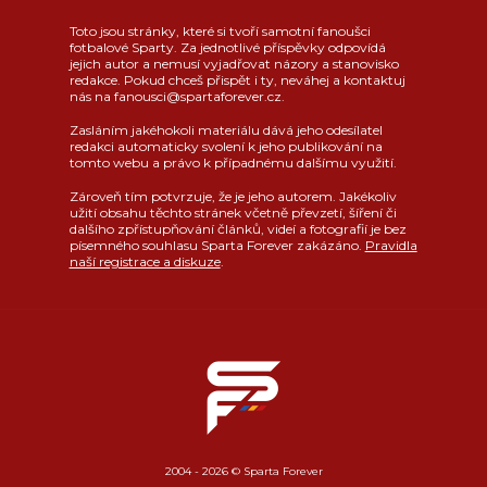
Toto jsou stránky, které si tvoří samotní fanoušci
fotbalové Sparty. Za jednotlivé příspěvky odpovídá
jejich autor a nemusí vyjadřovat názory a stanovisko
redakce. Pokud chceš přispět i ty, neváhej a kontaktuj
nás na fanousci@spartaforever.cz.
Zasláním jakéhokoli materiálu dává jeho odesílatel
redakci automaticky svolení k jeho publikování na
tomto webu a právo k případnému dalšímu využití.
Zároveň tím potvrzuje, že je jeho autorem. Jakékoliv
užití obsahu těchto stránek včetně převzetí, šíření či
dalšího zpřístupňování článků, videí a fotografií je bez
písemného souhlasu Sparta Forever zakázáno.
Pravidla
naší registrace a diskuze
.
2004 - 2026 © Sparta Forever