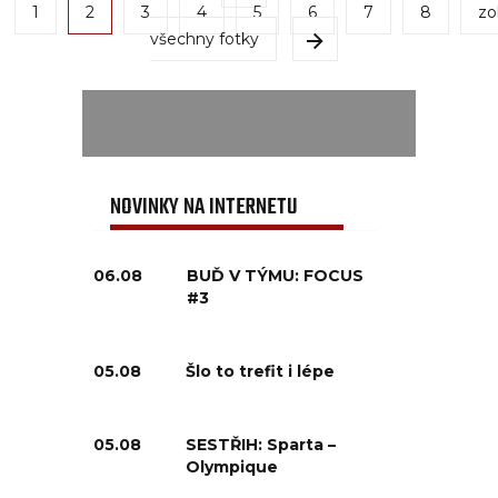
1
2
3
4
5
6
7
8
zo
všechny fotky
NOVINKY NA INTERNETU
06.08
BUĎ V TÝMU: FOCUS
#3
05.08
Šlo to trefit i lépe
05.08
SESTŘIH: Sparta –
Olympique