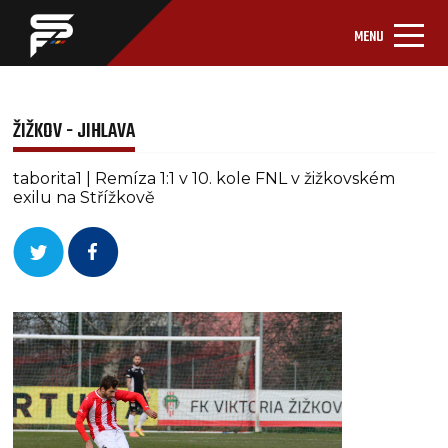
MENU
ŽIŽKOV - JIHLAVA
taborita1 | Remíza 1:1 v 10. kole FNL v žižkovském
exilu na Střížkově