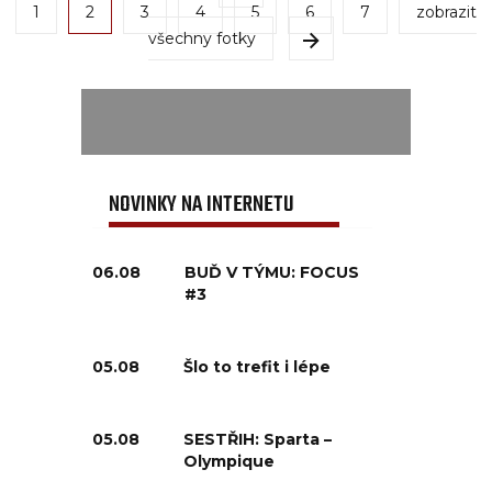
1
2
3
4
5
6
7
zobrazit
všechny fotky
NOVINKY NA INTERNETU
06.08
BUĎ V TÝMU: FOCUS
#3
05.08
Šlo to trefit i lépe
05.08
SESTŘIH: Sparta –
Olympique