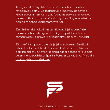
Toto jsou stránky, které si tvoří samotní fanoušci
fotbalové Sparty. Za jednotlivé příspěvky odpovídá
jejich autor a nemusí vyjadřovat názory a stanovisko
redakce. Pokud chceš přispět i ty, neváhej a kontaktuj
nás na fanousci@spartaforever.cz.
Zasláním jakéhokoli materiálu dává jeho odesílatel
redakci automaticky svolení k jeho publikování na
tomto webu a právo k případnému dalšímu využití.
Zároveň tím potvrzuje, že je jeho autorem. Jakékoliv
užití obsahu těchto stránek včetně převzetí, šíření či
dalšího zpřístupňování článků, videí a fotografií je bez
písemného souhlasu Sparta Forever zakázáno.
Pravidla
naší registrace a diskuze
.
2004 - 2026 © Sparta Forever